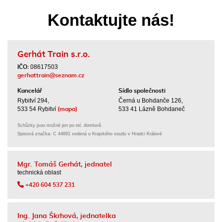
Kontaktujte nás!
Gerhát Train s.r.o.
08617503
IČO:
gerhattrain@seznam.cz
Kancelář
Sídlo společnosti
Rybitví 294,
Černá u Bohdanče 126,
533 54 Rybitví
533 41 Lázně Bohdaneč
(mapa)
Schůzky jsou možné jen po tel. domluvě.
Spisová značka: C 44691 vedená u Krajského soudu v Hradci Králové
Mgr. Tomáš Gerhát, jednatel
technická oblast
+420 604 537 231
Ing. Jana Škrhová, jednatelka